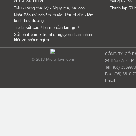
của 9 loại rau củ
mọi gia đình
Tiểu đường thai kỳ - Nguy mẹ, hại con
Thành lập 50 
Nhật Bản thí nghiệm thuốc điều trị dứt điểm
bệnh tiểu đường
Trẻ bị sốt cao ! ba mẹ cần làm gì ?
Sốt phát ban ở trẻ nhỏ, nguyên nhân, nhận
biết và phòng ngừa
CÔNG TY CỔ PH
© 2013 Microlifevn.com
24 Bàu cát 6, P.
Tel: (08) 353997
Fax: (08) 3810 7
Email: