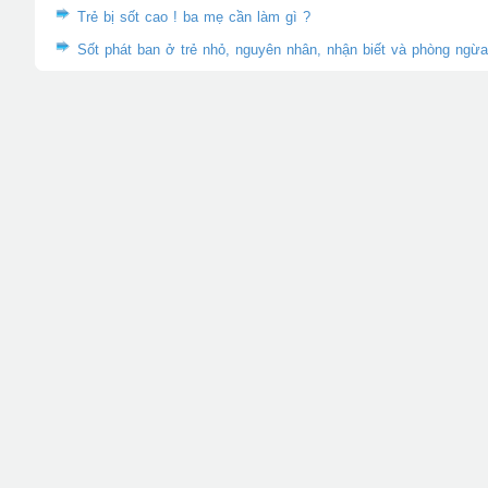
Trẻ bị sốt cao ! ba mẹ cần làm gì ?
Sốt phát ban ở trẻ nhỏ, nguyên nhân, nhận biết và phòng ngừ