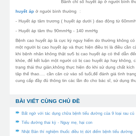
Bảnh chỉ số huyết áp ở người bình 
huyết áp
ở người bình thường :
- Huyết áp tâm trương ( huyết áp dưới ) dao động từ 60m
- Huyết áp tâm thu 90mmHg - 140 mmHg
Bệnh cao huyết áp là cực kỳ nguy hiểm do thường không có bi
một người bị cao huyết áp và thực hiện điều trị là điều cần 
khi bệnh nhân không thật sư5 bị cao huyết áp có thể dẫn đ
khỏe, để kết luận một người có bị cao huyết áp hay không, c
trạng thái thư giản,không thực hiện đo khi sử dụng chất kích
tâp thể thao..... cần căn cứ vào số tuổi,để đánh giá tình trạ
cung cấp đầy đủ thông tin các lần đo cho bác sĩ, sử dụng t
BÀI VIẾT CÙNG CHỦ ĐỀ
Bất ngờ với tác dụng chữa bệnh tiểu đường của 9 loại rau củ
Tiểu đường thai kỳ - Nguy mẹ, hại con
Nhật Bản thí nghiệm thuốc điều trị dứt điểm bệnh tiểu đường