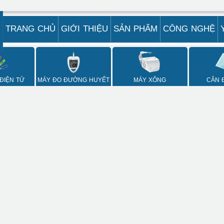
TRANG CHỦ
GIỚI THIỆU
SẢN PHẨM
CÔNG NGHỆ
 ĐIỆN TỬ
MÁY ĐO ĐƯỜNG HUYẾT
MÁY XÔNG
CÂN 