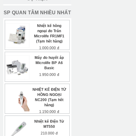
SP QUAN TÂM NHIỀU NHẤT
Nhiệt kế hồng
ngoại đo Trán
Microlife FR1MF1
(Tạm hết hàng)
1.000.000 đ
Máy đo huyết áp
Microlife BP A6
Basic
1.950.000 đ
NHIỆT KẾ ĐIỆN TỬ
HỒNG NGOẠI
NC200 (Tạm hết
hàng)
1.150.000 đ
Nhiệt kế Điện Tử
MT550
210.000 đ