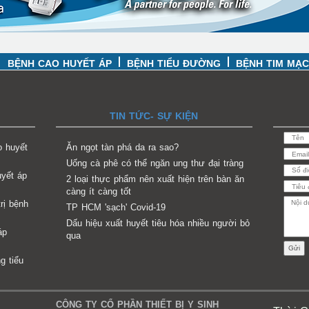
BỆNH CAO HUYẾT ÁP
BỆNH TIỂU ĐƯỜNG
BỆNH TIM MẠ
TIN TỨC- SỰ KIỆN
o huyết
Ăn ngọt tàn phá da ra sao?
Uống cà phê có thể ngăn ung thư đại tràng
uyết áp
2 loại thực phẩm nên xuất hiện trên bàn ăn
càng ít càng tốt
rị bệnh
TP HCM 'sạch' Covid-19
Dấu hiệu xuất huyết tiêu hóa nhiều người bỏ
áp
qua
g tiểu
CÔNG TY CỔ PHẦN THIẾT BỊ Y SINH