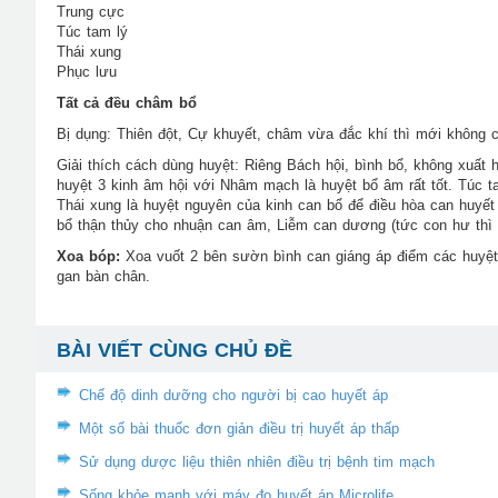
Trung cực
Túc tam lý
Thái xung
Phục lưu
Tất cả đều châm bổ
Bị dụng: Thiên đột, Cự khuyết, châm vừa đắc khí thì mới không 
Giải thích cách dùng huyệt: Riêng Bách hội, bình bổ, không xuất h
huyệt 3 kinh âm hội với Nhâm mạch là huyệt bổ âm rất tốt. Túc tam
Thái xung là huyệt nguyên của kinh can bổ để điều hòa can huyế
bổ thận thủy cho nhuận can âm, Liễm can dương (tức con hư thì
Xoa bóp:
Xoa vuốt 2 bên sườn bình can giáng áp điểm các huyệt 
gan bàn chân.
BÀI VIẾT CÙNG CHỦ ĐỀ
Chế độ dinh dưỡng cho người bị cao huyết áp
Một số bài thuốc đơn giản điều trị huyết áp thấp
Sử dụng dược liệu thiên nhiên điều trị bệnh tim mạch
Sống khỏe mạnh với máy đo huyết áp Microlife