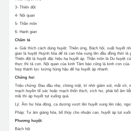
3- Thiên đột
4- Nội quan
5- Thần môn
6- Hanh gian
Châm tả
e- Giải thích cách dùng huyệt: Thiên ứng, Bách hội, xuất huyết 
gian là huyệt Huỳnh hỏa để tả can hỏa xung lên đầu đồng thời l
Thiên đột là huyệt đặc hiệu hạ huyết áp. Thần môn là Du huyệt c
thực thì tả con. Nội quan của kinh Tâm bào cũng là kinh con của
hợp thành lực lượng hùng hậu để hạ huyết áp nhanh.
Chứng hư:
Triệu chứng: Đau đầu nhẹ, chóng mặt, trí nhớ giảm sút, mắt xít,
mạch huyền tế sác hoặc mạch thốn thịch, xích hư, phải bổ âm li
mãi thì áp huyết tụt xuống quá.
Lý: Âm hư hỏa động, ca dương vượt lên huyết xung lên não, ngư
Pháp: Tư âm giáng hỏa, bổ thủy cho nhuận can, huyết áp tụt xuố
Phương huyệt:
Bách hội