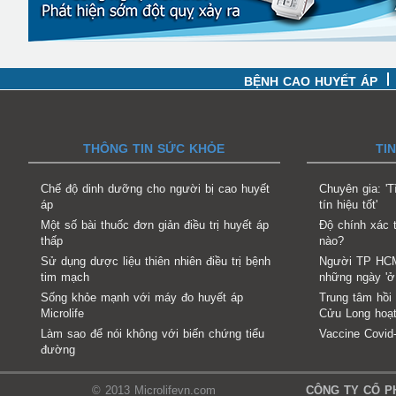
BỆNH CAO HUYẾT ÁP
THÔNG TIN SỨC KHỎE
TI
Chế độ dinh dưỡng cho người bị cao huyết
Chuyên gia: '
áp
tín hiệu tốt'
Một số bài thuốc đơn giản điều trị huyết áp
Độ chính xác 
thấp
nào?
Sử dụng dược liệu thiên nhiên điều trị bệnh
Người TP HCM
tim mạch
những ngày 'ở
Sống khỏe mạnh với máy đo huyết áp
Trung tâm hồi
Microlife
Cửu Long hoạ
Làm sao để nói không với biến chứng tiểu
Vaccine Covid
đường
© 2013 Microlifevn.com
CÔNG TY CỔ PH