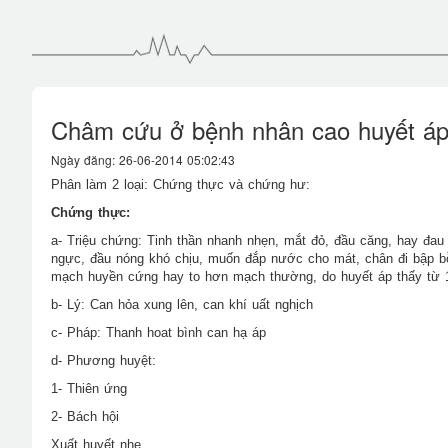
Châm cứu ở bệnh nhân cao huyết á
Ngày đăng: 26-06-2014 05:02:43
Phân làm 2 loại: Chứng thực và chứng hư:
Chứng thực:
a- Triệu chứng: Tinh thần nhanh nhẹn, mắt đỏ, đầu căng, hay đau
ngực, đầu nóng khó chịu, muốn đắp nước cho mát, chân đi bập b
mạch huyền cứng hay to hơn mạch thường, do huyết áp thấy từ 1
b- Lý: Can hỏa xung lên, can khí uất nghịch
c- Pháp: Thanh hoat bình can hạ áp
d- Phương huyệt:
1- Thiên ứng
2- Bách hội
Xuất huyết nhẹ