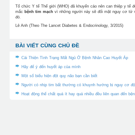
Tổ chức Y tế Thế giới (WHO) đã khuyến cáo nên can thiệp y tế 
mắc
bệnh tim mạch
vì những người này sẽ đối mặt nguy cơ tử
đó.
Lê Anh (Theo The Lancet Diabetes & Endocrinology, 3/2015)
BÀI VIẾT CÙNG CHỦ ĐỀ
Cải Thiện Tình Trạng Mất Ngủ Ở Bệnh Nhân Cao Huyết Áp
Hãy để ý đến huyết áp của mình
Một số biểu hiện đột quỵ não bạn cần biết
Người có nhịp tim bất thường có khuynh hướng bị nguy cơ độ
Hoạt động thể chất quá ít hay quá nhiều đều liên quan đến bệ