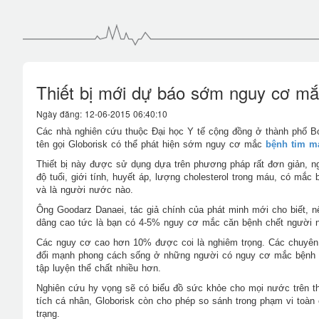
Thiết bị mới dự báo sớm nguy cơ m
Ngày đăng: 12-06-2015 06:40:10
Các nhà nghiên cứu thuộc Đại học Y tế cộng đồng ở thành phố Bo
tên gọi Globorisk có thể phát hiện sớm nguy cơ mắc
bệnh tim m
Thiết bị này được sử dụng dựa trên phương pháp rất đơn giản, 
độ tuổi, giới tính, huyết áp, lượng cholesterol trong máu, có mắc
và là người nước nào.
Ông Goodarz Danaei, tác giả chính của phát minh mới cho biết, 
dâng cao tức là bạn có 4-5% nguy cơ mắc căn bệnh chết người n
Các nguy cơ cao hơn 10% được coi là nghiêm trọng. Các chuyên g
đổi mạnh phong cách sống ở những người có nguy cơ mắc bệnh n
tập luyện thể chất nhiều hơn.
Nghiên cứu hy vọng sẽ có biểu đồ sức khỏe cho mọi nước trên thế
tích cá nhân, Globorisk còn cho phép so sánh trong phạm vi toàn
trạng.