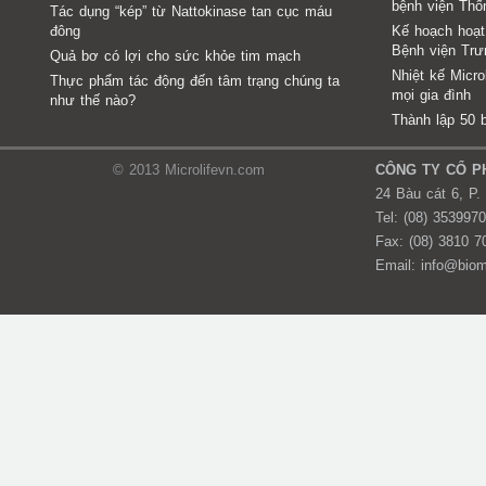
bệnh viện Th
Tác dụng “kép” từ Nattokinase tan cục máu
đông
Kế hoạch hoạt
Bệnh viện Tr
Quả bơ có lợi cho sức khỏe tim mạch
Nhiệt kế Micr
Thực phẩm tác động đến tâm trạng chúng ta
mọi gia đình
như thế nào?
Thành lập 50 
© 2013 Microlifevn.com
CÔNG TY CỔ PH
24 Bàu cát 6, P.
Tel: (08) 353997
Fax: (08) 3810 7
Email: info@bio