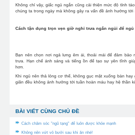
Không chỉ vậy, giấc ngủ ngắn cũng cải thiện mức độ tỉnh táo
chúng ta trong ngày mà không gây ra vấn đề ảnh hưởng tới 
Cách tận dụng trọn vẹn giờ nghỉ trưa ngắn ngủi để ngủ
Bạn nên chọn nơi ngả lưng êm ái, thoải mái để đảm bảo 
trưa. Hạn chế ánh sáng và tiếng ồn để tạo sự yên tĩnh gi
hơn.
Khi ngủ nên thả lỏng cơ thể, không gục mặt xuống bàn hay
giãn đều không ảnh hưởng tới tuần hoàn máu hay hệ thần ki
BÀI VIẾT CÙNG CHỦ ĐỀ
Cách chăm sóc "ngũ tạng" để luôn được khỏe mạnh
Không nên vứt vỏ bưởi sau khi ăn nhé!