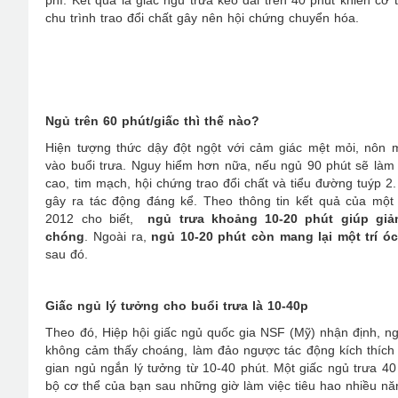
phì. Kết quả là giấc ngủ trưa kéo dài trên 40 phút khiến cơ
chu trình trao đổi chất gây nên hội chứng chuyển hóa.
Ngủ trên 60 phút/giấc thì thế nào?
Hiện tượng thức dậy đột ngột với cảm giác mệt mỏi, nôn 
vào buổi trưa. Nguy hiểm hơn nữa, nếu ngủ 90 phút sẽ là
cao, tim mạch, hội chứng trao đổi chất và tiểu đường tuýp
gây ra tác động đáng kể. Theo thông tin kết quả của một 
2012 cho biết,
ngủ trưa khoảng 10-20 phút giúp gi
chóng
. Ngoài ra,
ngủ 10-20 phút còn mang lại một trí ó
sau đó.
Giấc ngủ lý tưởng cho buổi trưa là 10-40p
Theo đó, Hiệp hội giấc ngủ quốc gia NSF (Mỹ) nhận định, ng
không cảm thấy choáng, làm đảo ngược tác động kích thích n
gian ngủ ngắn lý tưởng từ 10-40 phút. Một giấc ngủ trưa 40
bộ cơ thể của bạn sau những giờ làm việc tiêu hao nhiều nă