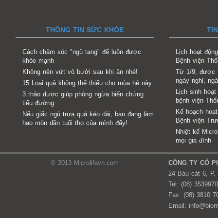
THÔNG TIN SỨC KHỎE
TI
Cách chăm sóc "ngũ tạng" để luôn được
Lịch hoạt độn
khỏe mạnh
Bệnh viện Thố
Không nên vứt vỏ bưởi sau khi ăn nhé!
Từ 1/9, được 
ngày nghỉ, ngà
15 Loại quả không thể thiếu cho mùa hè này
Lịch sinh hoạt
3 thảo dược giúp phòng ngừa biến chứng
bệnh viện Th
tiểu đường
Kế hoạch hoạt
Nếu giấc ngủ trưa quá kéo dài, bạn đang làm
Bệnh viện Tr
hao mòn dần tuổi thọ của mình đấy!
Nhiệt kế Micr
mọi gia đình
© 2013 Microlifevn.com
CÔNG TY CỔ PH
24 Bàu cát 6, P.
Tel: (08) 353997
Fax: (08) 3810 7
Email: info@bio